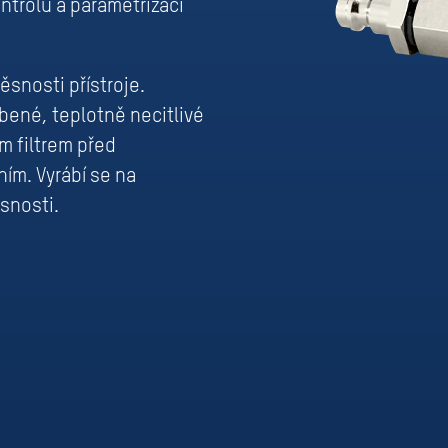
ntrolu a parametrizaci
ěsnosti přístroje.
bené, teplotně necitlivé
m filtrem před
m. Vyrábí se na
snosti.