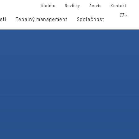
Kariéra
Novinky
Servis
Kontakt
CZ
sti
Tepelný management
Společnost