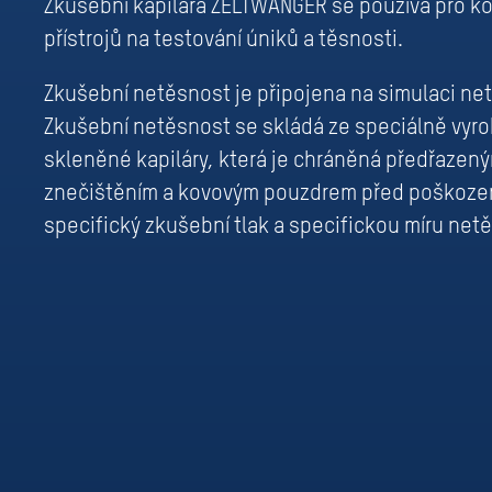
Zkušební kapilára ZELTWANGER se používá pro ko
přístrojů na testování úniků a těsnosti.
Zkušební netěsnost je připojena na simulaci net
Zkušební netěsnost se skládá ze speciálně vyro
skleněné kapiláry, která je chráněná předřazený
znečištěním a kovovým pouzdrem před poškození
specifický zkušební tlak a specifickou míru netě