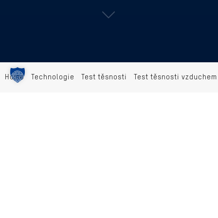
Home
Technologie
Test těsnosti
Test těsnosti vzduchem
METODY MĚŘENÍ
RD
RD RD relativní tlak (volitelně: 2kanál)
RD / GP
RD / GP relativní tlak se zkouškou
zvonem
RD / DF
RD / DF relativní tlak s průtokem