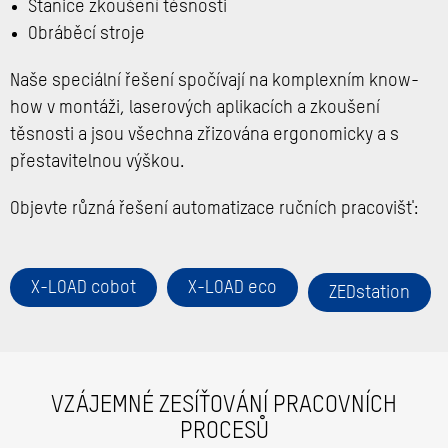
Stanice zkoušení těsnosti
Obráběcí stroje
Naše speciální řešení spočívají na komplexním know-
how v montáži, laserových aplikacích a zkoušení
těsnosti a jsou všechna zřizována ergonomicky a s
přestavitelnou výškou.
Objevte různá řešení automatizace ručních pracovišť:
X-LOAD cobot
X-LOAD eco
ZEDstation
VZÁJEMNÉ ZESÍŤOVÁNÍ PRACOVNÍCH
PROCESŮ