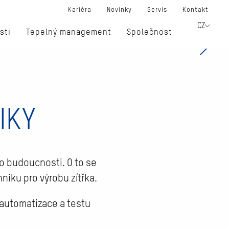
Kariéra
Novinky
Servis
Kontakt
CZ
sti
Tepelný management
Společnost
erá Vám
IKY
o budoucnosti. O to se
niku pro výrobu zítřka.
 automatizace a testu