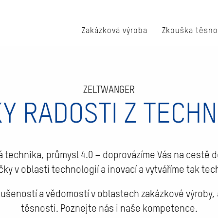
Zakázková výroba
Zkouška těsno
Medicínská technika
X-LOAD cobot
X-WELD
Tvořit budoucnost
LOAD COBOT
 se s naší automatizovanou platformou přístrojů, kt
ZELTWANGER
epřetržitou produkci.
KY RADOSTI Z TECHN
 více
á technika, průmysl 4.0 – doprovázíme Vás na cestě d
ky v oblasti technologií a inovací a vytváříme tak tech
zkušeností a vědomostí v oblastech zakázkové výroby,
těsnosti. Poznejte nás i naše kompetence.