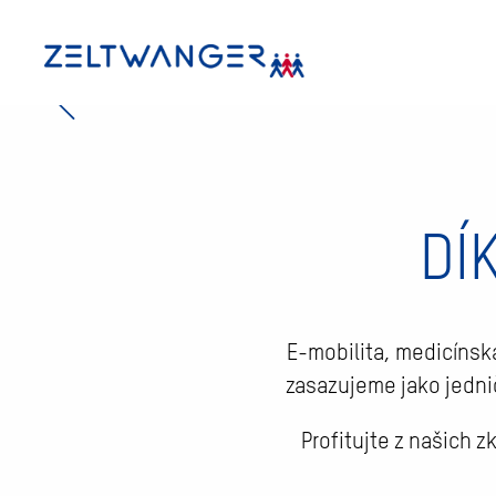
PRODUKT
X-
Seznamte
umožní n
DÍ
Zjistit
E-mobilita, medicínsk
zasazujeme jako jednič
Profitujte z našich 