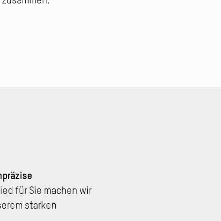
g zusammen.
hpräzise
ied für Sie machen wir
serem starken