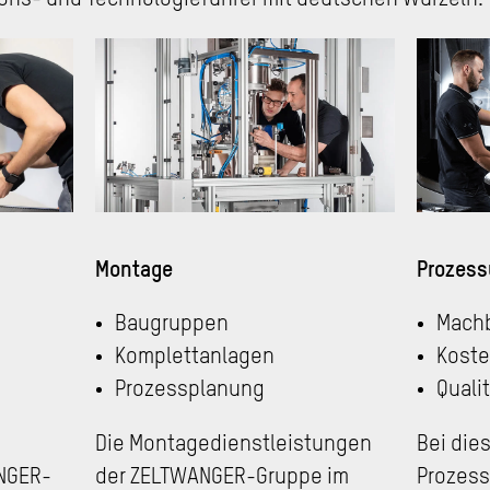
ions- und Technologieführer mit deutschen Wurzeln.
Montage
Prozess
Baugruppen
Machb
Komplettanlagen
Koste
Prozessplanung
Quali
Die Montagedienstleistungen
Bei die
NGER-
der ZELTWANGER-Gruppe im
Prozess