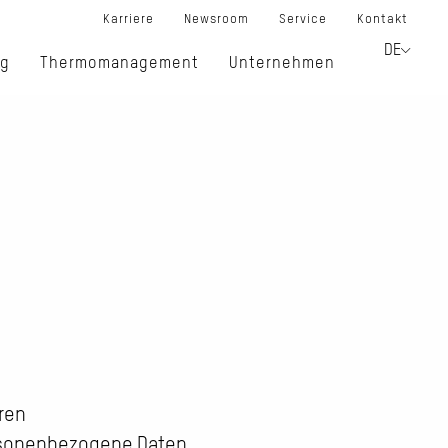
Karriere
Newsroom
Service
Kontakt
DE
ng
Thermomanagement
Unternehmen
ren
rsonenbezogene Daten