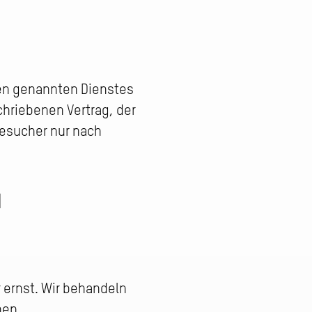
ben genannten Dienstes
chriebenen Vertrag, der
esucher nur nach
N
 ernst. Wir behandeln
hen