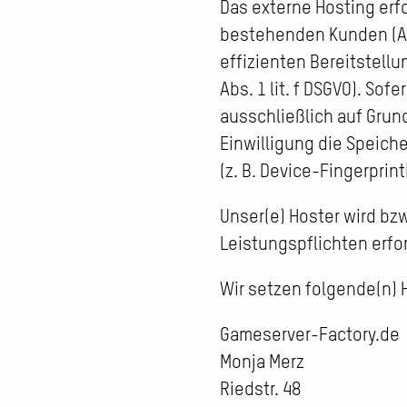
Das externe Hosting erf
bestehenden Kunden (Art.
effizienten Bereitstell
Abs. 1 lit. f DSGVO). So
ausschließlich auf Grund
Einwilligung die Speich
(z. B. Device-Fingerprin
Unser(e) Hoster wird bzw
Leistungspflichten erfo
Wir setzen folgende(n) H
Gameserver-Factory.de
Monja Merz
Riedstr. 48